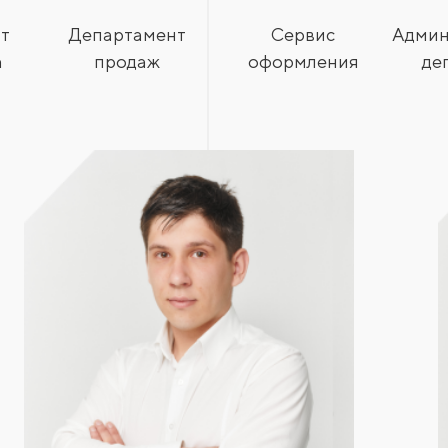
т
Департамент
Сервис
Админ
а
продаж
оформления
де