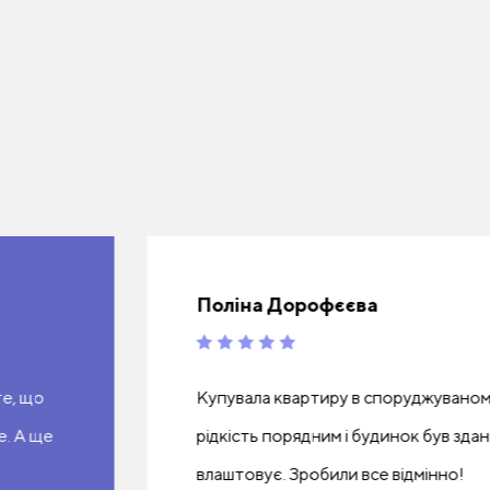
Поліна Дорофєєва
те, що
Купувала квартиру в споруджуваному
е. А ще
рідкість порядним і будинок був зда
влаштовує. Зробили все відмінно!