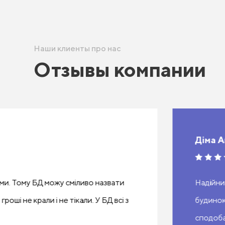
Наши клиенты про нас
Отзывы компании
Діма А
ми. Тому БД можу сміливо назвати
Надійни
оші не крали і не тікали. У БД всі з
будинок
сподоба