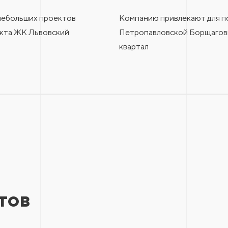
 небольших проектов
Компанию привлекают для по
екта ЖК Львовский
Петропавловской Борщаговк
квартал
тов