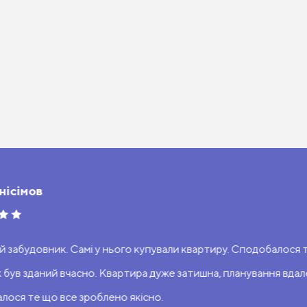
нісімов
й забудовник. Самі у нього купували квартиру. Сподобалося 
 був зданий вчасно. Квартира дуже затишна, планування вдал
лося те що все зроблено якісно.