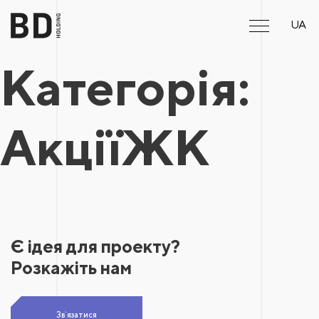
UA
Категорія:
АкціїЖК
Є ідея для проекту?
Розкажіть нам
Зв`язатися